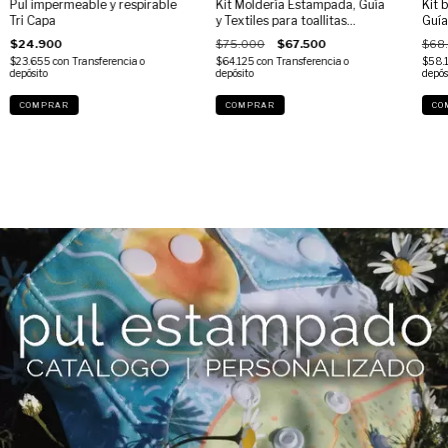
Pul impermeable y respirable
Kit Moldería Estampada, Guía
Kit 
Tri Capa
y Textiles para toallitas
Guía
reutilizables
$24.900
$75.000
$67.500
$68
$23.655
con
Transferencia o
$64.125
con
Transferencia o
$58.
depósito
depósito
depós
COMPRAR
COMPRAR