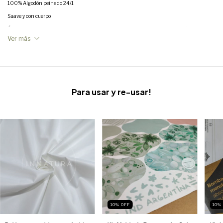
100% Algodón peinado 24/1
Suave y con cuerpo
Únicamente lavado listo para usar ,Sin procesos de descrude, blanqueado ni teñido
Ver más
Rinde aproximadamente 2,5m x 0,85cm Tubular (Ancho 170 cm)
Industria Nacional
Para usar y re-usar!
10
%
OFF
10