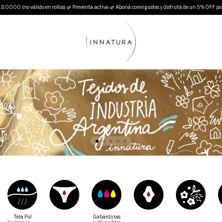
ido en rollos) 🌿 Preventa activa 🌿 Aboná como gustes y disfrutá de un 5% OFF por transfe
Tela Pul
Gabardinas