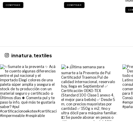
depós
COMPRAR
COMPRAR
innatura.textiles