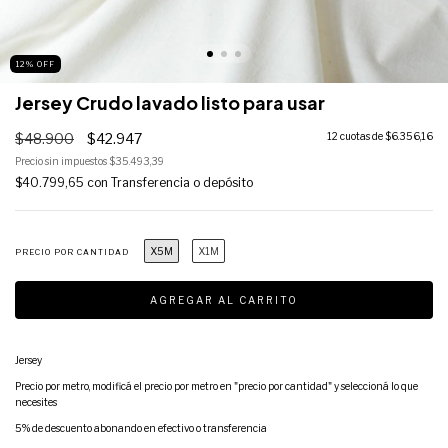
12
%
OFF
Jersey Crudo lavado listo para usar
$48.900
$42.947
12
cuotas de
$6.356,16
Precio sin impuestos
$35.493,39
$40.799,65
con
Transferencia o depósito
X5M
X1M
PRECIO POR CANTIDAD
Jersey
Precio por metro, modificá el precio por metro en "precio por cantidad" y seleccioná lo que
necesites
5% de descuento abonando en efectivo o transferencia