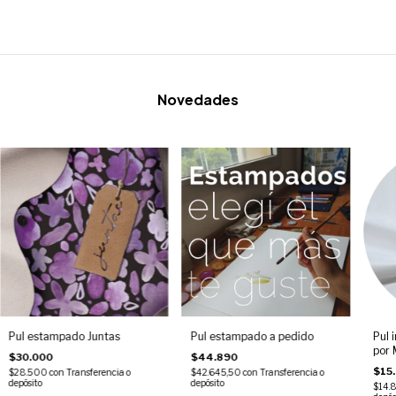
Novedades
Pul estampado Juntas
Pul estampado a pedido
Pul 
por 
$30.000
$44.890
$15
$28.500
con
Transferencia o
$42.645,50
con
Transferencia o
depósito
depósito
$14.